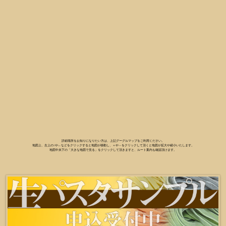
詳細場所をお知りになりたい方は、上記グーグルマップをご利用ください。
地図上、左上の↑や←などをクリックすると地図が移動し、＋や－をクリックして頂くと地図が拡大や縮小いたします。
地図中央下の「大きな地図で見る」をクリックして頂きますと、ルート案内も確認頂けます。