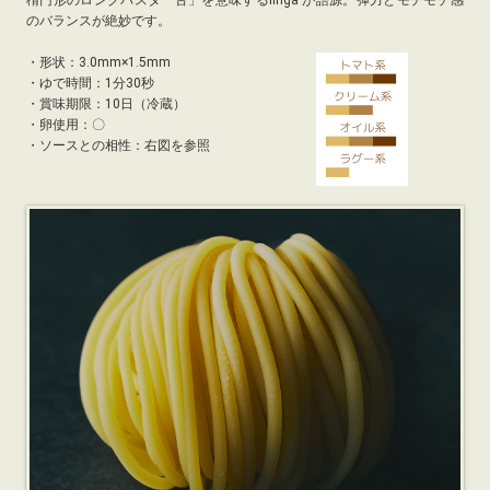
のバランスが絶妙です。
・
形状：3.0mm×1.5mm
・
ゆで時間：1分30秒
・
賞味期限：10日（冷蔵）
・
卵使用：〇
・ソースとの相性：右図を参照