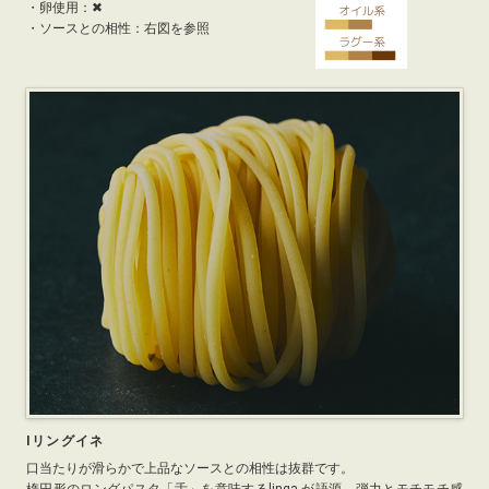
・
卵使用：✖
・ソースとの相性：右図を参照
Iリングイネ
口当たりが滑らかで上品なソースとの相性は抜群です。
楕円形のロングパスタ「舌」を意味するlinga が語源。弾力とモチモチ感