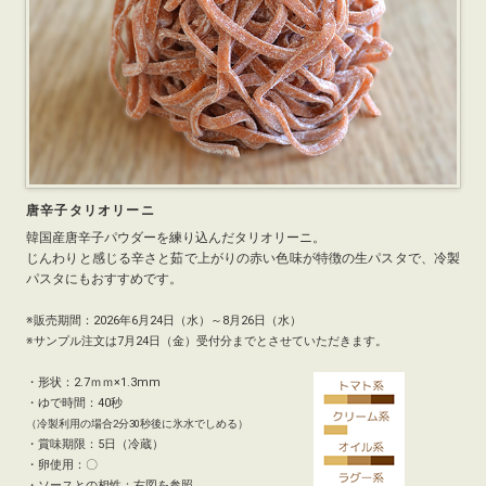
唐辛子タリオリーニ
韓国産唐辛子パウダーを練り込んだタリオリーニ。
じんわりと感じる辛さと茹で上がりの赤い色味が特徴の生パスタで、冷製
パスタにもおすすめです。
※販売期間：2026年6月24日（水）～8月26日（水）
※サンプル注文は7月24日（金）受付分までとさせていただきます。
・形状：2.7ｍｍ×1.3mm
・ゆで時間：40秒
（冷製利用の場合2分30秒後に氷水でしめる）
・賞味期限：5日（冷蔵）
・卵使用：〇
・ソースとの相性：右図を参照