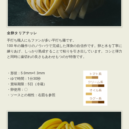
全卵タリアテッレ
手打ち職人にもファンが多い平打ち麺です。
100 年の麺作りのノウハウで完成した渾身の自信作です。卵と水を丁寧に
練りあげ、しっかり熟成することで粘りを引き出しています。コシと弾力
と同時に歯切れの良さもあわせもつのが特徴です。
・
形状：5.0mm×1.3mm
・
ゆで時間：1分30秒
・
賞味期限：5日（冷蔵）
・卵使用：〇
・ソースとの相性：右図を参照