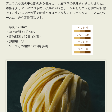
デュラム小麦の中心部のみを使用し、小麦本来の風味を引き出しました。
本格イタリアンのプロも唸る小麦の風味としっかりしたコシと弾力が特徴
です。生パスタが苦手で乾麺が好きという方にもファンが多く、どんなソ
ースにも合う定番商品です。
・
形状：2.0mm
・
ゆで時間：1分45秒
・
賞味期限：10日（冷蔵）
・卵使用：〇
・ソースとの相性：右図を参照