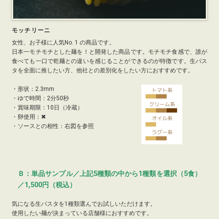
モッチリーニ
女性、お子様に人気No. 1 の商品です。
日本一モチモチとした麺を！と開発した商品です。モチモチ食感で、誰が
食べても一口で乾麺との違いを感じることができるのが特徴です。生パス
タを全面に推したい方、他社との差別化をしたい方におすすめです。
・
形状：2.3mm
・
ゆで時間：2分50秒
・
賞味期限：10日（冷蔵）
・
卵使用：✖
・ソースとの相性：右図を参照
Ｂ：単品サンプル／上記5種類の中から1種類を選択（5食）
／1,500円（税込）
気になる生パスタを1種類選んでお試しいただけます。
使用したい麺が決まっている店舗様におすすめです。