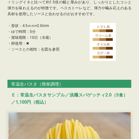
Ｉリングイネと比べて約1.5倍の幅と厚みがあり、しっかりとしたコシと
弾力を味わえるのが特徴です。ペスカトーレなど、弾力や噛み応えのある
具材を使用したソースと合わせるのがおすすめです。
・
形状：4.5ｍｍ×2.0mm
・
ゆで時間：5分
・
賞味期限：10日（冷蔵）
・卵使用：✖
・ソースとの相性：右図を参照
常温生パスタ（簡単調理）
Ｅ：常温生パスタサンプル／淡麺スパゲッティ2.0（5食）
／1,100円（税込）