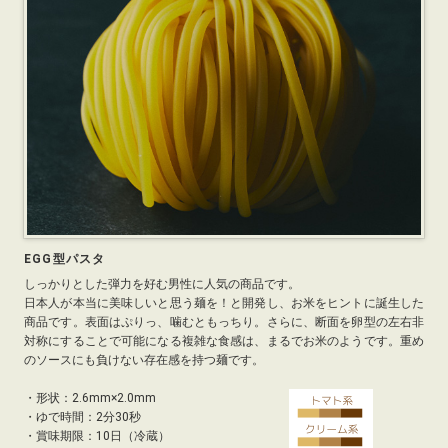
EGG型パスタ
しっかりとした弾力を好む男性に人気の商品です。
日本人が本当に美味しいと思う麺を！と開発し、お米をヒントに誕生した
商品です。表面はぷりっ、噛むともっちり。さらに、断面を卵型の左右非
対称にすることで可能になる複雑な食感は、まるでお米のようです。重め
のソースにも負けない存在感を持つ麺です。
・
形状：2.6mm×2.0mm
・
ゆで時間：2分30秒
・
賞味期限：10日（冷蔵）