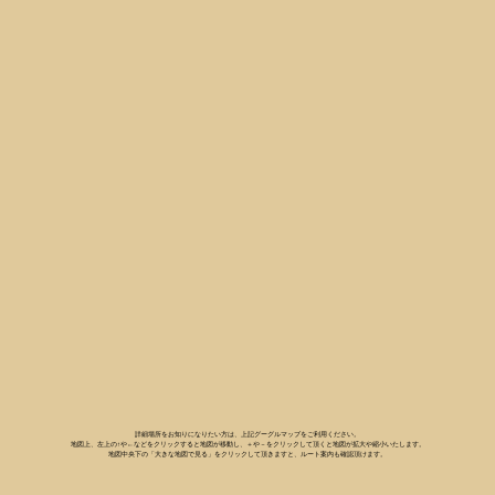
詳細場所をお知りになりたい方は、上記グーグルマップをご利用ください。
地図上、左上の↑や←などをクリックすると地図が移動し、＋や－をクリックして頂くと地図が拡大や縮小いたします。
地図中央下の「大きな地図で見る」をクリックして頂きますと、ルート案内も確認頂けます。