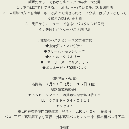
麺屋だからこそわかる生パスタの秘密 大公開
１．本当は誰でもできる、一流店がやっている生パスタ調理法
２．未経験の方でも簡単、さっと茹でて混ぜるだけ ３分後にはプリッともっち
り驚きの味わいを実感
３．明日からメニューにできる生パスタレシピ公開
４．失敗しがちな生パスタ調理法
５種類のパスタとソースの実演実食
◆魚介ダシ・スパゲティ
◆クリーム・モッチリーニ
◆オイル・タリオリーニ
◆トマトソース・タリアテッレ
◆ボロネーゼ・EGG型パスタ
《開催日・会場》
淡路島
７月１１日（月）・１５日（金）
淡路麺業株式会社
〒６５６－２２２５ 淡路市生穂新島９番１５
TEL：０７９９－６４－０８１１
アクセス：
車…神戸淡路鳴門自動車道 津名・一宮ICより５km 約８分
バス…三宮・高速舞子より直行 洲本高速バスセンター行 津名港バス停下車
《時間》