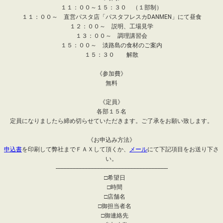
１１：００～１５：３０ （１部制）
１１：００～ 直営パスタ店「パスタフレスカDANMEN」にて昼食
１２：００～ 説明、工場見学
１３：００～ 調理講習会
１５：００～ 淡路島の食材のご案内
１５：３０ 解散
《参加費》
無料
《定員》
各部１５名
定員になりましたら締め切らせていただきます。ご了承をお願い致します。
《お申込み方法》
申込書
を印刷して弊社までＦＡＸして頂くか、
メール
にて下記項目をお送り下さ
い。
---------------------------------------------------------------------------
□希望日
□時間
□店舗名
□御担当者名
□御連絡先