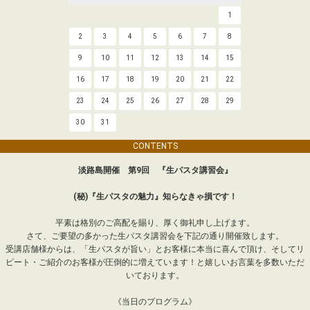
1
2
3
4
5
6
7
8
9
10
11
12
13
14
15
16
17
18
19
20
21
22
23
24
25
26
27
28
29
30
31
CONTENTS
淡路島開催 第9回 『生パスタ講習会』
(秘)『生パスタの魅力』知らなきゃ損です！
平素は格別のご高配を賜り、厚く御礼申し上げます。
さて、ご要望の多かった生パスタ講習会を下記の通り開催致します。
受講店舗様からは、「生パスタが旨い」とお客様に本当に喜んで頂け、そしてリ
ピート・ご紹介のお客様が圧倒的に増えています！と嬉しいお言葉を多数いただ
いております。
《当日のプログラム》