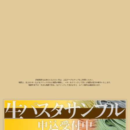
詳細場所をお知りになりたい方は、上記グーグルマップをご利用ください。
地図上、左上の↑や←などをクリックすると地図が移動し、＋や－をクリックして頂くと地図が拡大や縮小いたします。
地図中央下の「大きな地図で見る」をクリックして頂きますと、ルート案内も確認頂けます。