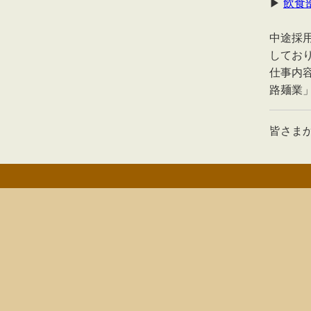
▶
飲食
中途採
してお
仕事内
路麺業
皆さま