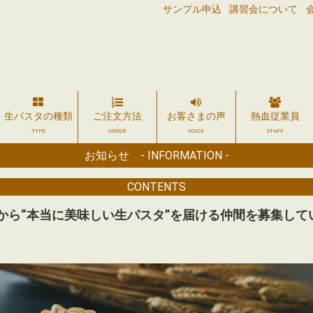
サンプル申込
講習会について
生パスタの種類
ご注文方法
お客さまの声
熱血従業員
TYPE
ORDER
VOICE
STAFF
お知らせ - INFORMATION -
CONTENTS
から“本当に美味しい生パスタ”を届ける仲間を募集して