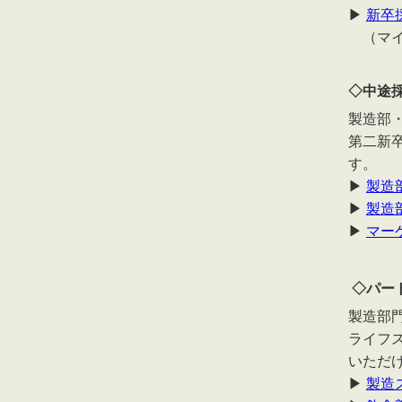
▶
新卒
（マイ
◇中途
製造部
第二新
す。
▶
製造
▶
製造
▶
マー
◇パー
製造部
ライフ
いただ
▶
製造