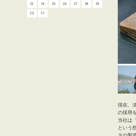
23
24
25
26
27
28
29
30
31
現在、
の採用
当社は
という
タの製