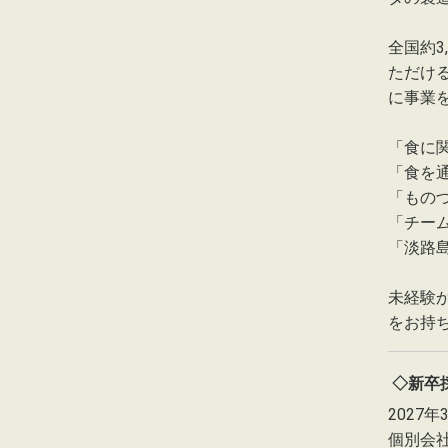
全国約3
ただけ
に事業
「食に
「食を
「もの
「チー
「淡路
未経験
をお持
◇新卒
2027
個別会