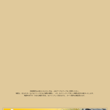
詳細場所をお知りになりたい方は、上記グーグルマップをご利用ください。
地図上、左上の↑や←などをクリックすると地図が移動し、＋や－をクリックして頂くと地図が拡大や縮小いたします。
地図中央下の「大きな地図で見る」をクリックして頂きますと、ルート案内も確認頂けます。